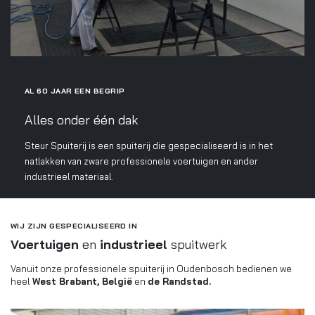
AL 60 JAAR EEN BEGRIP
Alles onder één dak
Steur Spuiterij is een spuiterij die gespecialiseerd is in het
natlakken van zware professionele voertuigen en ander
industrieel materiaal.
WIJ ZIJN GESPECIALISEERD IN
Voertuigen
en
industrieel
spuitwerk
Vanuit onze professionele spuiterij in Oudenbosch bedienen we
heel
West Brabant, België
en
de Randstad.