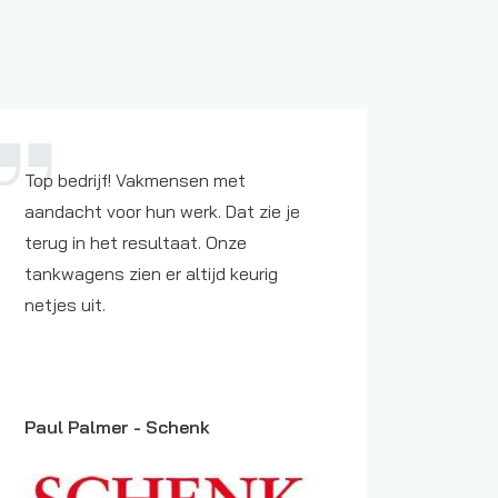
Top bedrijf! Vakmensen met
Steur 
aandacht voor hun werk. Dat zie je
tankop
terug in het resultaat. Onze
oplegg
tankwagens zien er altijd keurig
reclame
netjes uit.
rijden,
Paul Palmer -
Schenk
Schelt