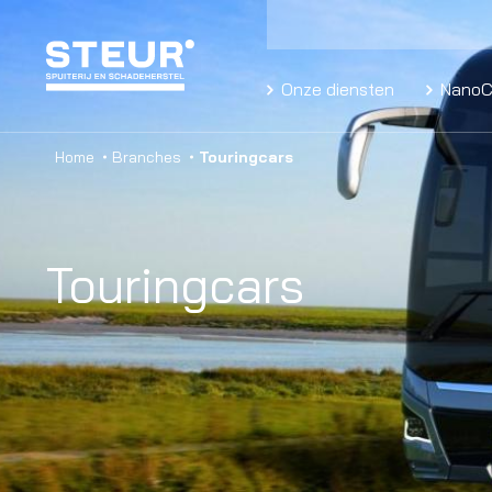
Onze diensten
NanoC
Home
Branches
Touringcars
Touringcars