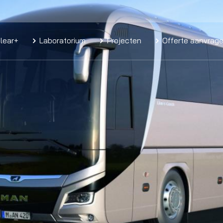
lear+
Laboratorium
Projecten
Offerte aanvrag