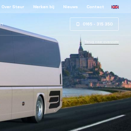
Over Steur
Werken bij
Nieuws
Contact
en
0165 - 315 350
Terug naar overzicht