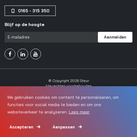
0165 - 315 350
Blijf op de hoogte
Aanmelden



© Copyright 2026 Steur
Alle rechten voorbehouden
We gebruiken cookies om content te personaliseren, om
Algemene voorwaarden
functies voor social media te bieden en om ons
Privacy Statement
websiteverkeer te analyseren.
Lees meer
Cookies
Accepteren
Aanpassen
Sitemap
0165 - 315 350