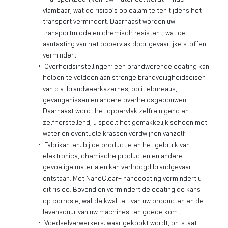
vlambaar, wat de risico’s op calamiteiten tijdens het
transport vermindert. Daarnaast worden uw
transportmiddelen chemisch resistent, wat de
Zoeken naar
aantasting van het oppervlak door gevaarlijke stoffen
vermindert.

Overheidsinstellingen: een brandwerende coating kan
helpen te voldoen aan strenge brandveiligheidseisen
Anderen zochten ook
van o.a. brandweerkazernes, politiebureaus,
gevangenissen en andere overheidsgebouwen.
Daarnaast wordt het oppervlak zelfreinigend en
zelfherstellend; u spoelt het gemakkelijk schoon met
water en eventuele krassen verdwijnen vanzelf.
Fabrikanten: bij de productie en het gebruik van
elektronica, chemische producten en andere
gevoelige materialen kan verhoogd brandgevaar
ontstaan. Met NanoClear+ nanocoating vermindert u
dit risico. Bovendien vermindert de coating de kans
op corrosie, wat de kwaliteit van uw producten en de
levensduur van uw machines ten goede komt.
Voedselverwerkers: waar gekookt wordt, ontstaat