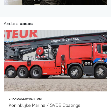
Andere
cases
Zoeken naar

Anderen zochten ook
BRANDWEERVOERTUIG
Koninklijke Marine / SVDB Coatings